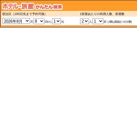
宿泊日（185日先まで予約可能）
1部屋あたりの利用人数、部屋数
月
日から
泊
人
室（人数は1室あたりの人数）